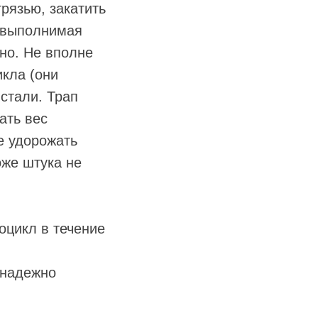
рязью, закатить
евыполнимая
ано. Не вполне
кла (они
стали. Трап
ать вес
е удорожать
оже штука не
оцикл в течение
 надежно