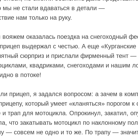
о мы не стали вдаваться в детали —
твие нам только на руку.
вояжем оказалась поездка на снегоходный фе
ю прицеп выдержал с честью. А еще «Кургански
иятный сюрприз и прислали фирменный тент — 
оциклами, квадриками, снегоходами и нашим ло
идно в потоке!
ли прицеп, я задался вопросом: а зачем в комп
рицепу, который умеет «кланяться» порогом к 
 и трап для мотоцикла. Опрокинул, закатил, о
ла, что закатывать мотоцикл по наклонному пол
у — совсем не одно и то же. По трапу — значит