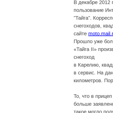
В декабре 2012 
пользование Инт
"Тайга". Коррес
снегоходов, кв
сайте
moto.mail.
Прошло уже бол
«Тайга II» прои
снегоход
в Карелию, ква
в сервис. На да
километров. Пор
То, что в прице
больше заявленн
такое могло пол