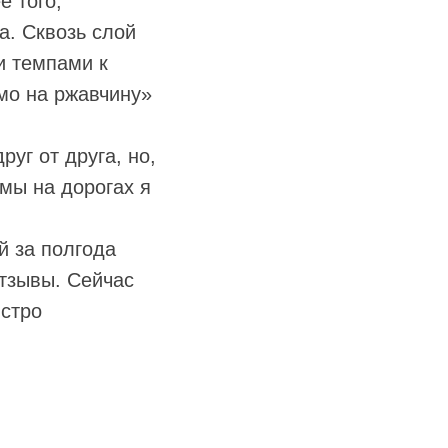
е того,
а. Сквозь слой
и темпами к
мо на ржавчину»
уг от друга, но,
имы на дорогах я
й за полгода
тзывы. Сейчас
ыстро