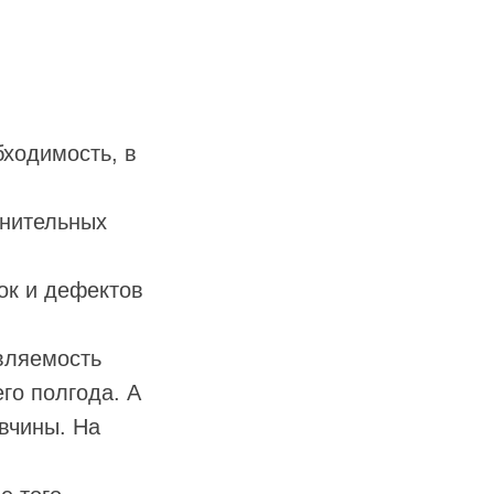
бходимость, в
лнительных
ок и дефектов
ивляемость
го полгода. А
авчины. На