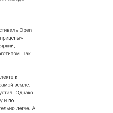
стиваль Open
е прицепы»
яркий,
готипом. Так
лекте к
самой земле,
пустил. Однако
у и по
ельно легче. А