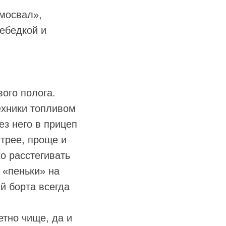
амосвал»,
лебедкой и
ого полога.
техники топливом
ез него в прицеп
стрее, проще и
о расстегивать
 «пеньки» на
й борта всегда
етно чище, да и