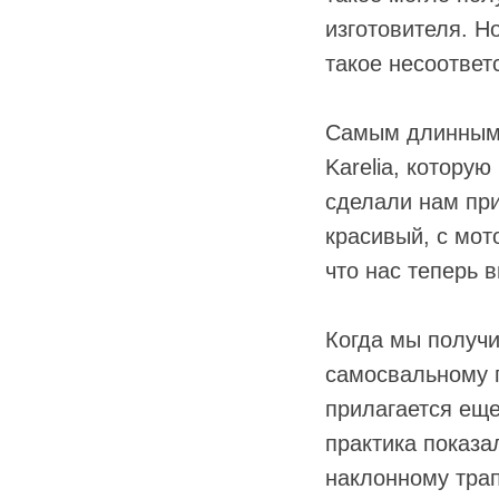
изготовителя. Н
такое несоответс
Самым длинным 
Karelia, котору
сделали нам пр
красивый, с мот
что нас теперь в
Когда мы получи
самосвальному п
прилагается еще
практика показа
наклонному трап