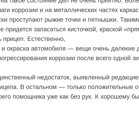
 на такое состояние дел не очень приятно. Боле
аги коррозии и на металлических частях каркас
ки проступают рыжие точки и пятнышки. Таким
 придется запасаться кисточкой, краской «пря
 прицеп. Естественно,
 и окраска автомобиля — вещи очень далекие др
прогрессирования коррозии после всего одной з
динственный недостаток, выявленный редакцие
ицепа. В остальном — только положительные о
оего помощника уже как без рук. К хорошему б