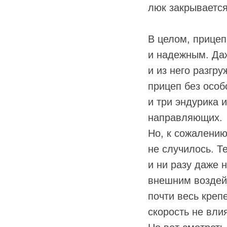
люк закрываетс
В целом, прице
и надежным. Даж
и из него разгр
прицеп без особ
и три эндурика 
направляющих.
Но, к сожалению
не случилось. Т
и ни разу даже 
внешним воздейс
почти весь креп
скорость не вли