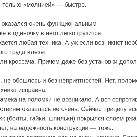
я только «молнией» — быстро.
п оказался очень функциональным
е в одиночку в него легко грузится
ужается любая техника. А уж если возникнет нео
ого труда влезет
или кроссача. Причем даже без установки допо
, не обошлось и без неприятностей. Нет, полом
ехника исправна,
намека на поломки не возникало. А вот сопрот
твиям оказалась не очень. Сейчас прицепу все
еж (болты, гайки, шпильки) покрылся слоем рж
яет, на надежность конструкции — тоже.