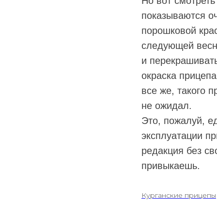
Но вот смотреть
показываются оч
порошковой крас
следующей весне
и перекрашивать
окраска прицепа
все же, такого 
не ожидал.
Это, пожалуй, е
эксплуатации пр
редакция без св
привыкаешь.
Курганские прицепы