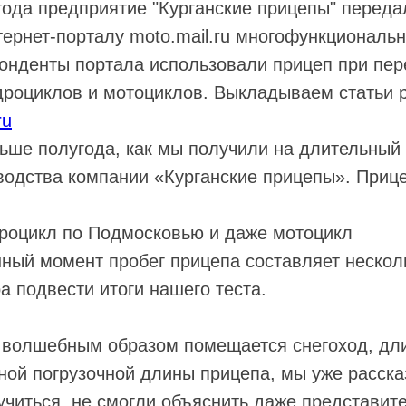
года предприятие "Курганские прицепы" переда
ернет-порталу moto.mail.ru многофункциональ
понденты портала использовали прицеп при пер
адроциклов и мотоциклов. Выкладываем статьи
ru
ьше полугода, как мы получили на длительный 
зводства компании «Курганские прицепы». Приц
дроцикл по Подмосковью и даже мотоцикл
нный момент пробег прицепа составляет нескол
а подвести итоги нашего теста.
п волшебным образом помещается снегоход, дл
ой погрузочной длины прицепа, мы уже расска
учиться, не смогли объяснить даже представит