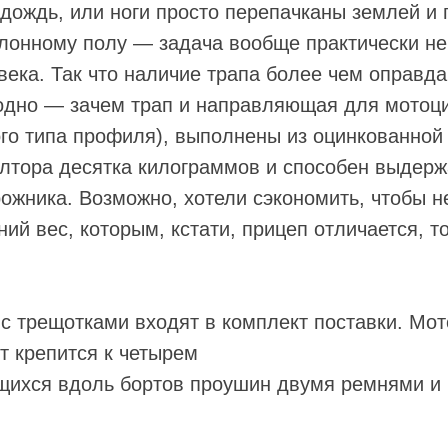
дождь, или ноги просто перепачканы землей и г
клонному полу — задача вообще практически н
века. Так что наличие трапа более чем оправд
одно — зачем трап и направляющая для мотоци
го типа профиля), выполнены из оцинкованной 
лтора десятка килограммов и способен выдерж
ожника. Возможно, хотели сэкономить, чтобы н
ий вес, которым, кстати, прицеп отличается, т
с трещотками входят в комплект поставки. Мот
т крепится к четырем
щихся вдоль бортов проушин двумя ремнями и