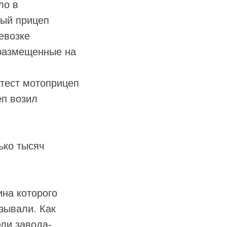
ло в
ный прицеп
евозке
 размещенные на
тест мотоприцеп
еп возил
ько тысяч
ина которого
зывали. Как
ели завода-