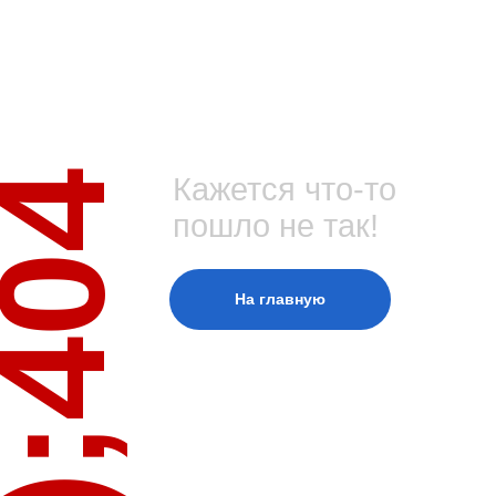
);404
Кажется что-то
пошло не так!
На главную